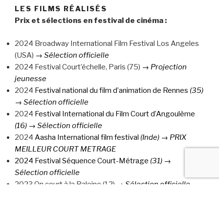
LES FILMS RÉALISÉS
Prix et sélections en festival de cinéma :
2024 Broadway International Film Festival Los Angeles
(USA)
→ Sélection officielle
2024 Festival Court’échelle, Paris (75)
→ Projection
jeunesse
2024
Festival national du film d’animation de Rennes
(35)
→ Sélection officielle
2024
Festival International du Film Court d’Angoulème
(16)
→ Sélection officielle
2024
Aasha International film festival
(Inde)
→ PRIX
MEILLEUR COURT METRAGE
2024 Festival Séquence Court-Métrage
(31)
→
Sélection officielle
2023 On court à la Baleine (12)
→ Sélection officielle
2022 Génération Court (93)
→ PRIX DU JURY
2022 CineGlobe Film Festival (Suisse)
→ Sélection